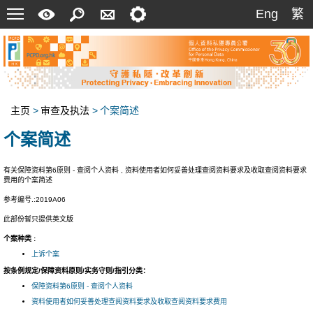
菜
快
搜
联
设
Eng
繁
Eng
繁
单
速
索
络
定
指
我
南
们
主页
>
审查及执法
>
个案简述
个案简述
有关保障资料第6原则 - 查阅个人资料 , 资料使用者如何妥善处理查阅资料要求及收取查阅资料要求
费用的个案简述
参考编号.:2019A06
此部份暂只提供英文版
个案种类 :
上诉个案
按条例规定/保障资料原则/实务守则/指引分类：
保障资料第6原则 - 查阅个人资料
资料使用者如何妥善处理查阅资料要求及收取查阅资料要求费用