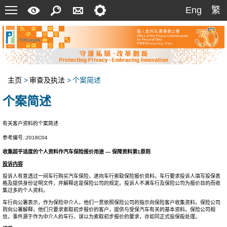
菜
快
搜
联
设
Eng
繁
Eng
繁
单
速
索
络
定
指
我
南
们
主页
>
审查及执法
>
个案简述
个案简述
有关客户资料的个案简述
参考编号.:2018C04
收集超乎适度的个人资料作汽车保险报价用途 — 保障资料第1原则
投诉内容
投诉人有意透过一间车行购买汽车保险，遂向车行索取保险报价资料。车行要求投诉人填写投保表
格及提供身份证明文件，并解释这是保险公司的规定。投诉人不满车行及保险公司为报价目的而收
集过多的个人资料。
车行向公署表示，作为保险中介人，他们一贯依照保险公司的指示向保险客户收集资料。保险公司
则向公署解释，他们只要求索取初步报价的客户，提供与受保汽车有关的基本资料。保险公司相
信，事件源于作为中介人的车行，误以为索取初步报价的要求，亦如同正式投保般处理。