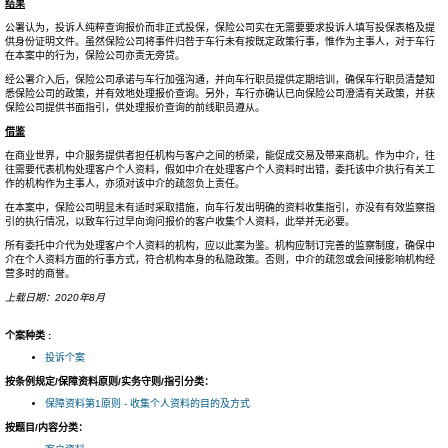
结果
公署认为，投诉人纯粹查询报价而非正式投保，保险公司实在无需要要求投诉人填写投保表格及提
供身份证明文件。虽然保险公司将事件归咎于车行未有按既定政策行事，惟作为主事人，对于车行
在本案中的行为，保险公司亦责无旁贷。
经公署介入后，保险公司承诺与车行加强沟通，并向车行职员提供定期培训，确保车行职员清楚知
悉保险公司的政策，并有效地处理报价查询。另外，车行亦确认已向保险公司澄清有关政策，并获
保险公司提供书面指引，供处理报价查询的前线职员遵从。
借鉴
在商业世界，中介服务提供者担任机构与客户之间的桥梁，能促成交易及带来商机。作为中介，往
往需要代表机构处理客户个人资料，假如中介在处理客户个人资料时出错，委托该中介执行有关工
作的机构作为主事人，亦须对该中介的疏忽负上责任。
在本案中，保险公司明显未有适时采取措施，向车行发出明确的资料收集指引，亦没有有效监察指
引的执行情况，以致车行过早向询问报价的客户收集个人资料，此举并无必要。
所有委托中介代为处理客户个人资料的机构，应以此案为鉴。机构应制订完善的监察制度，确保中
介在个人资料方面的行事方式，符合机构本身的私隐政策。否则，中介的疏忽或会间接影响机构经
营多时的商誉。
上载日期：2020年8月
个案种类 :
投诉个案
按条例规定/保障资料原则/实务守则/指引分类：
保障资料第1原则 - 收集个人资料的目的及方式
按题目/内容分类：