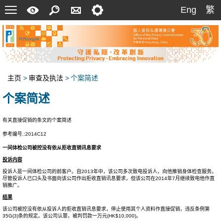
菜
快
搜
联
设
Eng
繁
Eng
繁
单
速
索
络
定
指
我
南
们
主页
>
审查及执法
>
个案简述
个案简述
有关直接促销的条文的个案简述
参考编号.:2014C12
一间体检公司被控没有依从拒收直销讯息要求
投诉内容
投诉人是一间体检公司的前客户。自2013年中，该公司多次致电投诉人，向他推销身体检查服务。
尽管投诉人已口头及书面向该公司作出拒收直销讯息要求，但该公司在2014年7月继续致电他作直
销推广。
结果
该公司被控没有依从投诉人的拒收直销讯息要求，停止使用其个人资料作直接促销，违反条例第
35G(3)条的规定。该公司认罪，被判罚款一万元(HK$10,000)。