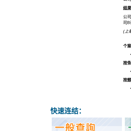
结
公司
司B
(上
个案
按条
按题
快速连结：