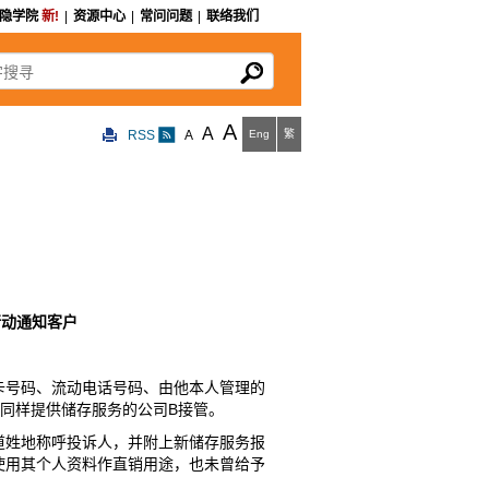
私隐学院
新!
|
资源中心
|
常问问题
|
联络我们
寻
A
A
RSS
A
Eng
繁
行动通知客户
卡号码、流动电话号码、由他本人管理的
由同样提供储存服务的公司B接管。
道姓地称呼投诉人，并附上新储存服务报
使用其个人资料作直销用途，也未曾给予