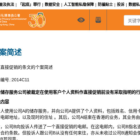
查及执法
|
「起底」罪行
|
数据安全
|
人工智能私隐保障
|
防骗贴士
|
投诉
|
数据
关键字搜
案简述
关直接促销的条文的个案简述
编号.:2014C11
间储存服务公司被裁定在使用客户个人资料作直接促销前没有采取指明的
诉内容
诉人使用公司A的储存服务，并向公司A提供了个人资料，包括姓名、信用
司电邮地址，以及现时的住址 。其后，公司A结束在香港的业务，其业务
后，公司B向投诉人传送了一个直接促销的电邮。在这电邮内，公司B指名
及合约条款。但投诉人跟公司B从没有任何来往，亦从未收过公司B通知会
B其同意。