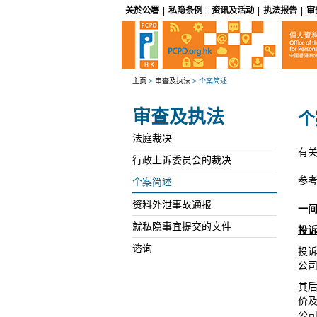
关於公署
|
私隐条例
|
资讯及活动
|
执法报告
|
审
主页
>
审查及执法
>
个案简述
审查及执法
个
法庭裁决
有
行政上诉委员会的裁决
参考
个案简述
资料外泄事故通报
一
就私隐事宜提交的文件
投
谘询
投
公
其
价
公司