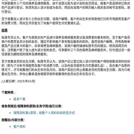
可获取额外三个月的保养及维修服务。由于该登记是为该计划的会员而设，故客户若选择就已购买
的产品进行登记，则须先加入该计划成为会员；然后在该商户的网页输入相关会员帐号及密码，进
行登记。
至于收集加入该计划人士的出生日期，该商户解释，客户的出生年份有助他们分析市场趋势及客户
的消费习惯，而出生月份是为了向客户提供生日优惠或礼品。
结果
私隐专员认为，客户为其购买的产品进行保养及维修服务登记是消费者的基本权利，至于客户是否
商户的尊赏会员计划的会员，理应不影响客户享有售后服务的权利。虽然该商户解释，持有购物单
据及产品记录卡的客户，亦享保养及维修服务，该商户最终接纳私隐专员的建议，修改其网页内
容，注明客户除了加入成为该计划的会员，可享额外三个月的保养及维修服务外，仍可透过另一途
径获取为期较短的保养及维修服务。
至于收集会员的出生日期，私隐专员认为，该商户应让登记加入该计划的客户得知收集该资料的目
的（即为了分析市场趋势及客户的消费习惯，以及向会员提供生日优惠或礼品），及在客户自愿的
情况下，才可收集他们的出生年份及月份。该商户其后已停止收集会员的完整出生日期，改为只收
集出生月份，并向公署承诺会销毁早前所收集得的会员出生年份及日子。
(上载日期：2015年10月)
个案种类 :
投诉个案
按条例规定/保障资料原则/实务守则/指引分类：
保障资料第1原则 - 收集个人资料的目的及方式
按题目/内容分类：
客户资料