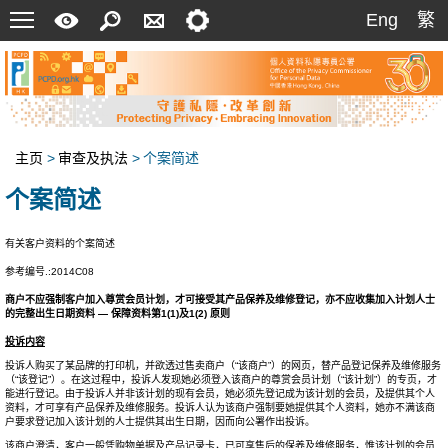
菜
快
搜
联
设
Eng
繁
Eng
繁
单
速
索
络
定
指
我
南
们
主页
>
审查及执法
>
个案简述
个案简述
有关客户资料的个案简述
参考编号.:2014C08
商户不应强制客户加入尊赏会员计划，才可接受其产品保养及维修登记，亦不应收集加入计划人士
的完整出生日期资料 — 保障资料第1(1)及1(2) 原则
投诉内容
投诉人购买了某品牌的打印机，并欲透过售卖商户（“该商户”）的网页，替产品登记保养及维修服务
（“该登记”）。在这过程中，投诉人发现她必须登入该商户的尊赏会员计划（“该计划”）的专页，才
能进行登记。由于投诉人并非该计划的现有会员，她必须先登记成为该计划的会员，及提供其个人
资料，才可享有产品保养及维修服务。投诉人认为该商户强制要她提供其个人资料，她亦不满该商
户要求登记加入该计划的人士提供其出生日期，因而向公署作出投诉。
该商户澄清，客户一般凭购物单据及产品记录卡，已可享售后的保养及维修服务，惟该计划的会员