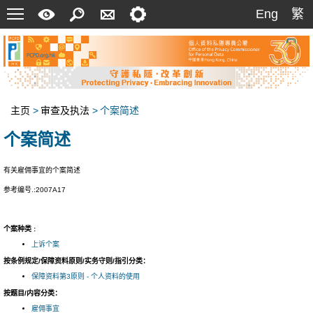
菜
快
搜
联
设
Eng
繁
Eng
繁
单
速
索
络
定
指
我
南
们
主页
>
审查及执法
>
个案简述
个案简述
有关雇佣事宜的个案简述
参考编号.:2007A17
个案种类 :
上诉个案
按条例规定/保障资料原则/实务守则/指引分类：
保障资料第3原则 - 个人资料的使用
按题目/内容分类：
雇佣事宜