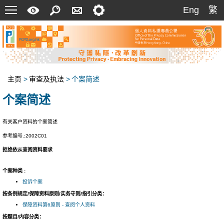
菜
快
搜
联
设
Eng
繁
Eng
繁
单
速
索
络
定
指
我
南
们
主页
>
审查及执法
>
个案简述
个案简述
有关客户资料的个案简述
参考编号.:2002C01
拒绝依从查阅资料要求
个案种类 :
投诉个案
按条例规定/保障资料原则/实务守则/指引分类：
保障资料第6原则 - 查阅个人资料
按题目/内容分类：