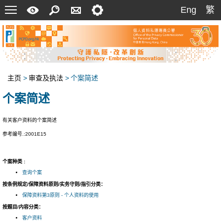
菜
快
搜
联
设
Eng
繁
Eng
繁
单
速
索
络
定
指
我
南
们
主页
>
审查及执法
>
个案简述
个案简述
有关客户资料的个案简述
参考编号.:2001E15
个案种类 :
查询个案
按条例规定/保障资料原则/实务守则/指引分类：
保障资料第3原则 - 个人资料的使用
按题目/内容分类：
客户资料