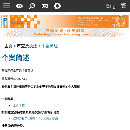
菜
快
搜
联
设
Eng
繁
Eng
繁
单
速
索
络
定
指
我
南
们
主页
>
审查及执法
>
个案简述
个案简述
有关雇佣事宜的个案简述
参考编号.:2001A11
家佣雇主指控雇佣服务公司向他妻子的朋友披露他的个人资料
个案种类 :
上诉个案
按条例规定/保障资料原则/实务守则/指引分类：
保障资料第3原则 - 个人资料的使用
按题目/内容分类：