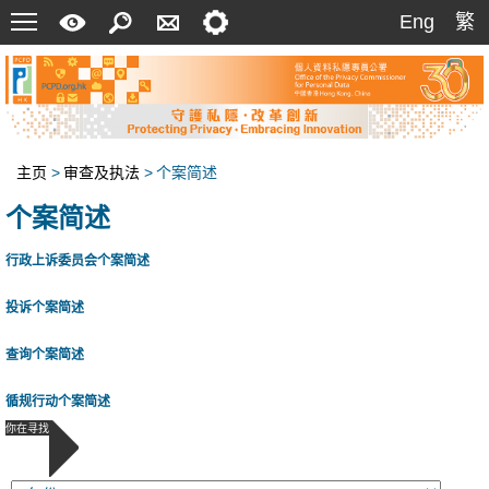
菜
快
搜
联
设
Eng
繁
Eng
繁
单
速
索
络
定
指
我
南
们
主页
>
审查及执法
>
个案简述
个案简述
行政上诉委员会个案简述
投诉个案简述
查询个案简述
循规行动个案简述
你在寻找