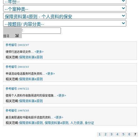
参考编号:2002C07
律师行送达审讯文件
... <更多>
相关范畴:
保障资料第4原则
参考编号:2001C03
申请流动电话服务时遗失资料
... <更多>
相关范畴:
保障资料第4原则
参考编号:1997C22
使用个人资料作收数用途时的保安措施
... <更多>
相关范畴:
保障资料第4原则
参考编号:1997C05
雇员离职通知书载有超乎适度的资料
... <更多>
相关范畴:
保障资料第3原则
,
保障资料第4原则
,
人力资源
,
身分证
1
2
3
4
5
6
7