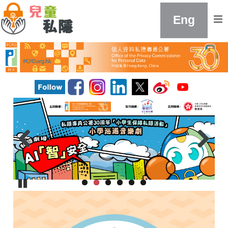
Eng
Pa
us
e